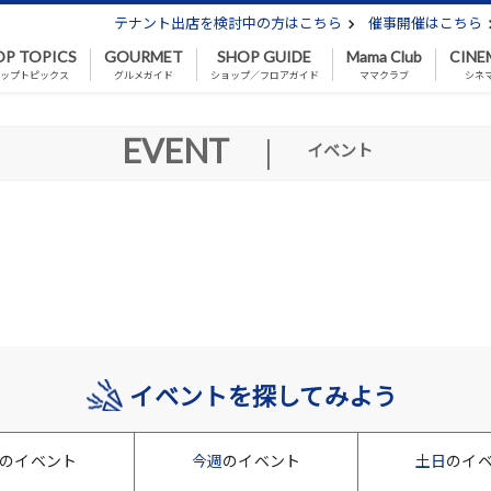
テナント出店を検討中の方はこちら
催事開催はこちら
OP TOPICS
GOURMET
SHOP GUIDE
Mama Club
CINE
ップトピックス
グルメガイド
ショップ／フロアガイド
ママクラブ
シネ
EVENT
|
イベント
イベントを探してみよう
のイベント
今週
のイベント
土日
のイ