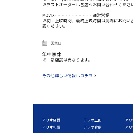
※ラストオーダーは各店へお問い合わせくださ
MOVIX………………………通常営業
※初回上映時間、最終上映時間は劇場にお問い
認ください。
営業日
年中無休
※一部店舗は異なります。
その他詳しい情報はコチラ
アリオ蘇我
アリオ上田
アリ
アリオ札幌
アリオ倉敷
アリ