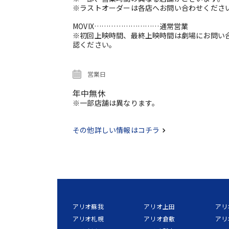
※ラストオーダーは各店へお問い合わせくださ
MOVIX………………………通常営業
※初回上映時間、最終上映時間は劇場にお問い
認ください。
営業日
年中無休
※一部店舗は異なります。
その他詳しい情報はコチラ
アリオ蘇我
アリオ上田
アリ
アリオ札幌
アリオ倉敷
アリ