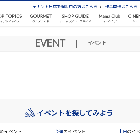
テナント出店を検討中の方はこちら
催事開催はこちら
OP TOPICS
GOURMET
SHOP GUIDE
Mama Club
CINE
ップトピックス
グルメガイド
ショップ／フロアガイド
ママクラブ
シネ
EVENT
|
イベント
イベントを探してみよう
のイベント
今週
のイベント
土日
のイ