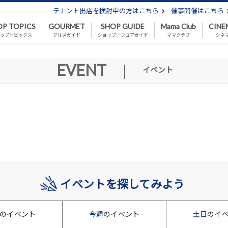
テナント出店を検討中の方はこちら
催事開催はこちら
OP TOPICS
GOURMET
SHOP GUIDE
Mama Club
CINE
ップトピックス
グルメガイド
ショップ／フロアガイド
ママクラブ
シネ
EVENT
|
イベント
イベントを探してみよう
のイベント
今週
のイベント
土日
のイ