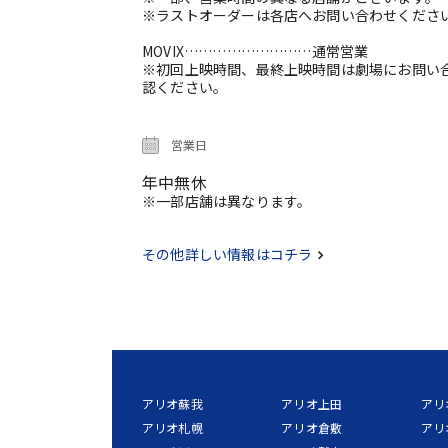
※ラストオーダーは各店へお問い合わせくださ
MOVIX………………………通常営業
※初回上映時間、最終上映時間は劇場にお問い
認ください。
営業日
年中無休
※一部店舗は異なります。
その他詳しい情報はコチラ
アリオ蘇我
アリオ上田
アリ
アリオ札幌
アリオ倉敷
アリ